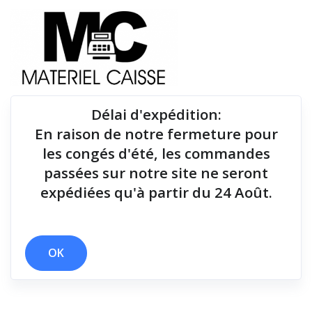
Délai d'expédition
:
En raison de notre fermeture pour
Du matériel de qualité pour équiper votre point de
les congés d'été, les commandes
vente !
passées sur notre site ne seront
expédiées qu'à partir du 24 Août.
Lecteurs codes-barres
x Hub USB quadruple
x 96 millions de lignes
x Bloc alimentation
OK
x Lecteurs codes-barres
Filtrer par