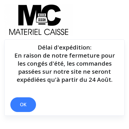
Délai d'expédition
:
En raison de notre fermeture pour
Du matériel de qualité pour équiper votre point de
les congés d'été, les commandes
vente !
passées sur notre site ne seront
expédiées qu'à partir du 24 Août.
x 3 polices
x 1,8 millions de coupes
x 127 mm
Filtrer par
OK
0 résultats