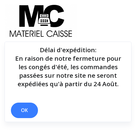
Délai d'expédition
:
En raison de notre fermeture pour
Du matériel de qualité pour équiper votre point de
les congés d'été, les commandes
vente !
passées sur notre site ne seront
expédiées qu'à partir du 24 Août.
Lecteurs codes-barres
x non
x Lecteurs codes-barres
OK
Filtrer par