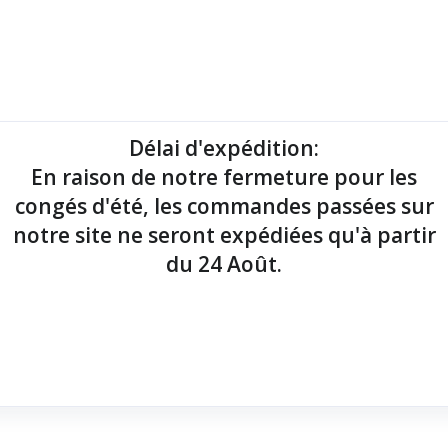
mantes tickets
Imprimantes étiquettes
Lecteurs codes-barres
Délai d'expédition
:
En raison de notre fermeture pour les
point de vente !
congés d'été, les commandes passées sur
notre site ne seront expédiées qu'à partir
du 24 Août.