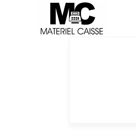
Livraison
Français
Impri
Du matériel de qualité pour équiper votre 
Lecteurs codes-barres
x non
x Android - Ethernet & Bluetooth
x Lecteurs codes-barres
0 résultats