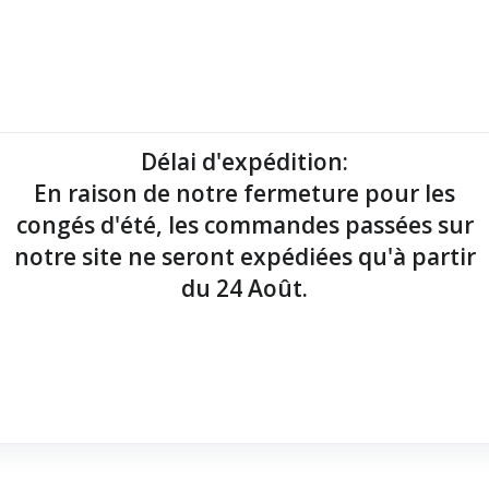
mantes tickets
Imprimantes étiquettes
Lecteurs codes-barres
Délai d'expédition
:
En raison de notre fermeture pour les
point de vente !
congés d'été, les commandes passées sur
notre site ne seront expédiées qu'à partir
du 24 Août.