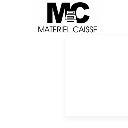
Livraison
Français
Impri
Du matériel de qualité pour équiper votre 
Tiroirs-caisse
x 1D
x Tiroirs-caisse
0 résultats