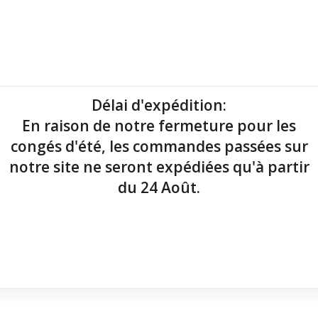
mantes tickets
Imprimantes étiquettes
Lecteurs codes-barres
Délai d'expédition
:
En raison de notre fermeture pour les
point de vente !
congés d'été, les commandes passées sur
notre site ne seront expédiées qu'à partir
du 24 Août.
id - Ethernet & Bluetooth