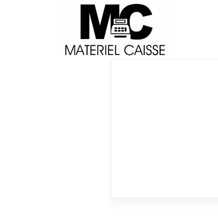
Livraison
Français
Impri
Du matériel de qualité pour équiper votre 
Consommables
x 30 cm
x 175 g
x 400 g
x 90 mt
x Andro
x Consommables
0 résultats