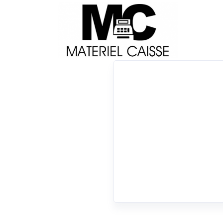
Livraison
Français
Impri
Du matériel de qualité pour équiper votre 
Tiroirs-caisse
x 15 mt
x Tiroirs-caisse
0 résultats