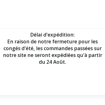
mantes tickets
Imprimantes étiquettes
Lecteurs codes-barres
Délai d'expédition
:
En raison de notre fermeture pour les
point de vente !
congés d'été, les commandes passées sur
notre site ne seront expédiées qu'à partir
du 24 Août.