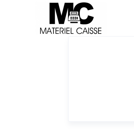
Livraison
Français
Impri
Du matériel de qualité pour équiper votre 
x 170 mm/sec
x 1,8 millions de coupes
x 12
0 résultats