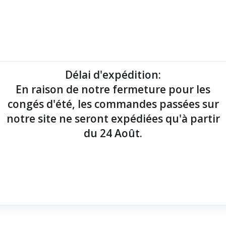
mantes tickets
Imprimantes étiquettes
Lecteurs codes-barres
Délai d'expédition
:
En raison de notre fermeture pour les
point de vente !
congés d'été, les commandes passées sur
notre site ne seront expédiées qu'à partir
du 24 Août.
7 mm