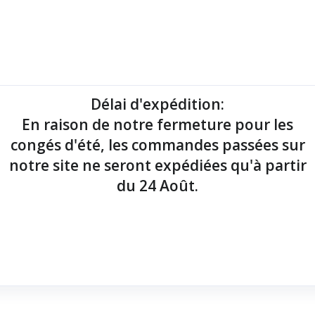
mantes tickets
Imprimantes étiquettes
Lecteurs codes-barres
Délai d'expédition
:
En raison de notre fermeture pour les
point de vente !
congés d'été, les commandes passées sur
notre site ne seront expédiées qu'à partir
du 24 Août.