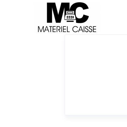
Livraison
Français
Impri
Du matériel de qualité pour équiper votre 
Tiroirs-caisse
x 125 g
x Tiroirs-caisse
0 résultats