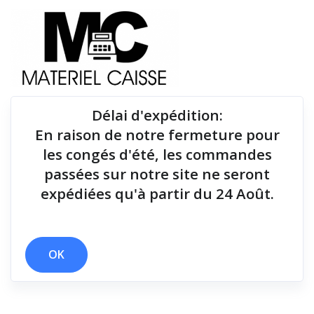
Délai d'expédition
:
En raison de notre fermeture pour
Du matériel de qualité pour équiper votre point de
les congés d'été, les commandes
vente !
passées sur notre site ne seront
expédiées qu'à partir du 24 Août.
x 150 g
x USB
x Android
x 150x140x200
x Dongle radio
x 148x145x195
x 300 mm/sec
x 250 mm/sec
OK
Filtrer par