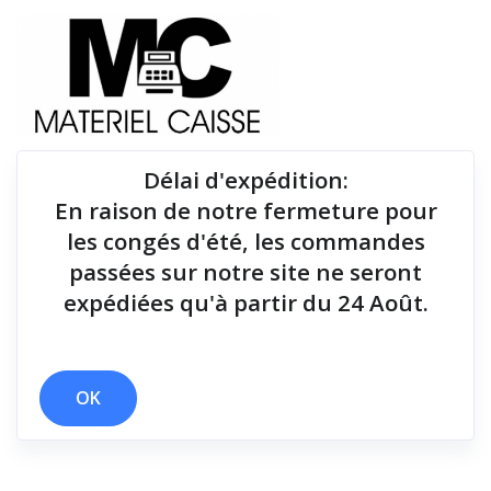
Délai d'expédition
:
En raison de notre fermeture pour
Du matériel de qualité pour équiper votre point de
les congés d'été, les commandes
vente !
passées sur notre site ne seront
expédiées qu'à partir du 24 Août.
x 300 mm/sec
x 114x125x194
x 4,4 kg
x non
x 400 g
x 80 mm/sec
x 175 g
OK
Filtrer par
0 résultats