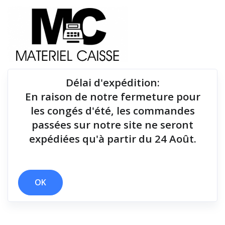
Délai d'expédition
:
En raison de notre fermeture pour
Du matériel de qualité pour équiper votre point de
les congés d'été, les commandes
vente !
passées sur notre site ne seront
expédiées qu'à partir du 24 Août.
x non
x 1,8 millions de coupes
x 127 mm
Filtrer par
OK
0 résultats