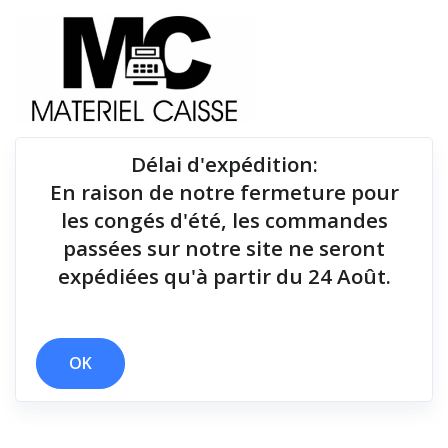
Délai d'expédition
:
En raison de notre fermeture pour
Du matériel de qualité pour équiper votre point de
les congés d'été, les commandes
vente !
passées sur notre site ne seront
expédiées qu'à partir du 24 Août.
x Manuel
x 1,8 millions de coupes
x 127 mm
Filtrer par
OK
0 résultats