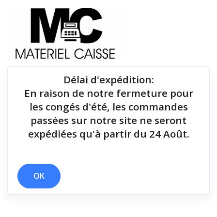
Délai d'expédition
:
En raison de notre fermeture pour
Du matériel de qualité pour équiper votre point de
les congés d'été, les commandes
vente !
passées sur notre site ne seront
expédiées qu'à partir du 24 Août.
Lecteurs codes-barres
x Hub USB quadruple
x Lecteurs codes-barres
OK
Filtrer par