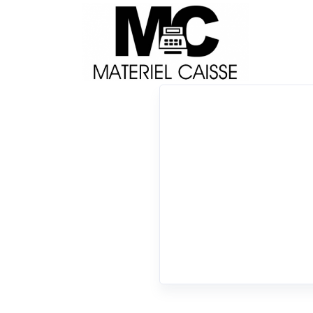
Livraison
Français
Impri
Du matériel de qualité pour équiper votre 
Consommables
x Hub USB quadruple
x 8h
x 100 mt
x 90 
x Consommables
0 résultats