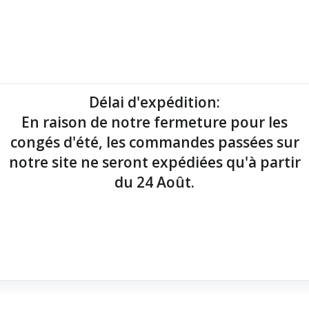
mantes tickets
Imprimantes étiquettes
Lecteurs codes-barres
Délai d'expédition
:
En raison de notre fermeture pour les
point de vente !
congés d'été, les commandes passées sur
notre site ne seront expédiées qu'à partir
du 24 Août.
mt
x Android - Ethernet & Bluetooth
x Buzzer