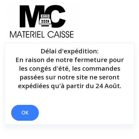
Délai d'expédition
:
En raison de notre fermeture pour
Du matériel de qualité pour équiper votre point de
les congés d'été, les commandes
vente !
passées sur notre site ne seront
expédiées qu'à partir du 24 Août.
Lecteurs codes-barres
x Dongle radio
x Lecteurs codes-barres
OK
Filtrer par