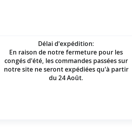
mantes tickets
Imprimantes étiquettes
Lecteurs codes-barres
Délai d'expédition
:
En raison de notre fermeture pour les
point de vente !
congés d'été, les commandes passées sur
notre site ne seront expédiées qu'à partir
du 24 Août.