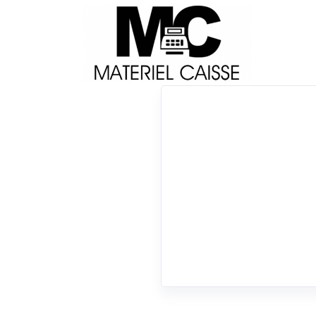
Livraison
Français
Impri
Du matériel de qualité pour équiper votre 
x Dragonne
2 résultats