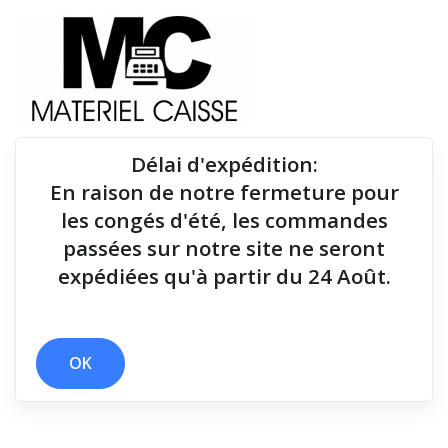
Délai d'expédition
:
En raison de notre fermeture pour
Du matériel de qualité pour équiper votre point de
les congés d'été, les commandes
vente !
passées sur notre site ne seront
expédiées qu'à partir du 24 Août.
Lecteurs codes-barres
x Dragonne
x Lecteurs codes-barres
OK
Filtrer par