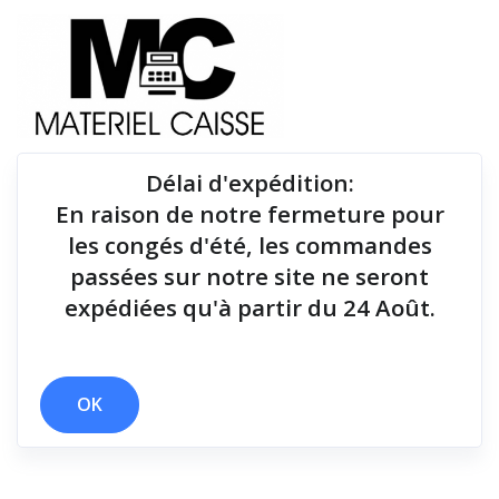
Délai d'expédition
:
En raison de notre fermeture pour
Du matériel de qualité pour équiper votre point de
les congés d'été, les commandes
vente !
passées sur notre site ne seront
expédiées qu'à partir du 24 Août.
Lecteurs codes-barres
x Etrier fixation murale
x Lecteurs codes-barres
OK
Filtrer par