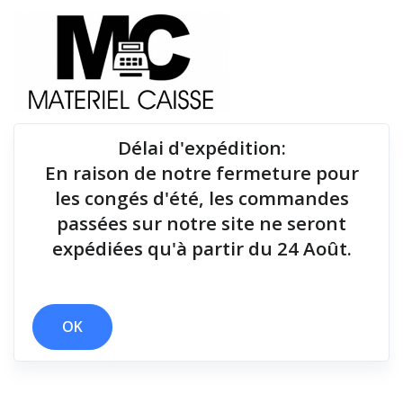
Délai d'expédition
:
En raison de notre fermeture pour
Du matériel de qualité pour équiper votre point de
les congés d'été, les commandes
vente !
passées sur notre site ne seront
expédiées qu'à partir du 24 Août.
x Etrier fixation murale
x Manuel
x 4,4 kg
x non
x 400 g
x 80 mm/sec
x 175 g
OK
Filtrer par
0 résultats