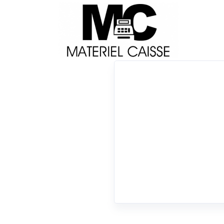
Livraison
Français
Impri
Du matériel de qualité pour équiper votre 
x 1,3 kg
x 170 mm/sec
0 résultats