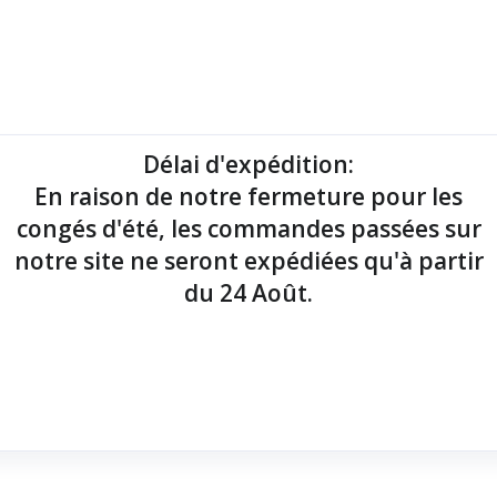
mantes tickets
Imprimantes étiquettes
Lecteurs codes-barres
Délai d'expédition
:
En raison de notre fermeture pour les
point de vente !
congés d'été, les commandes passées sur
notre site ne seront expédiées qu'à partir
du 24 Août.