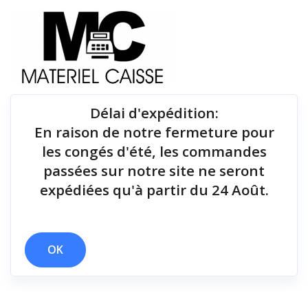
Délai d'expédition
:
En raison de notre fermeture pour
Du matériel de qualité pour équiper votre point de
les congés d'été, les commandes
vente !
passées sur notre site ne seront
expédiées qu'à partir du 24 Août.
Tiroirs-caisse
x 1 kg
x Tiroirs-caisse
OK
Filtrer par