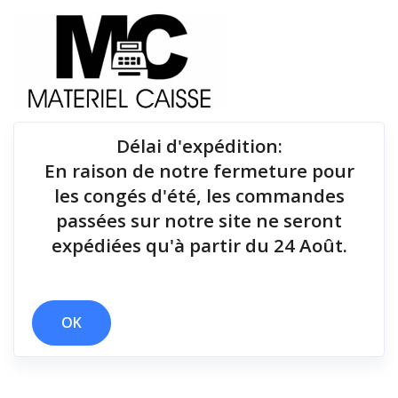
Délai d'expédition
:
En raison de notre fermeture pour
Du matériel de qualité pour équiper votre point de
les congés d'été, les commandes
vente !
passées sur notre site ne seront
expédiées qu'à partir du 24 Août.
Tiroirs-caisse
x 100 mm/sec
x Tiroirs-caisse
OK
Filtrer par