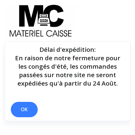
Délai d'expédition
:
En raison de notre fermeture pour
Du matériel de qualité pour équiper votre point de
les congés d'été, les commandes
vente !
passées sur notre site ne seront
expédiées qu'à partir du 24 Août.
x 25 mt
x 1,8 millions de coupes
x 127 mm
Filtrer par
OK
0 résultats