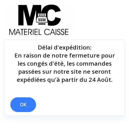
Délai d'expédition
:
En raison de notre fermeture pour
Du matériel de qualité pour équiper votre point de
les congés d'été, les commandes
vente !
passées sur notre site ne seront
expédiées qu'à partir du 24 Août.
Lecteurs codes-barres
x Windows - USB, Ethernet & Bluetooth
x Lecteurs codes-barres
OK
Filtrer par