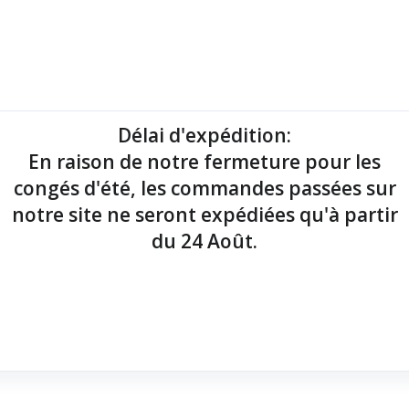
mantes tickets
Imprimantes étiquettes
Lecteurs codes-barres
Délai d'expédition
:
En raison de notre fermeture pour les
point de vente !
congés d'été, les commandes passées sur
notre site ne seront expédiées qu'à partir
du 24 Août.
hors batterie)