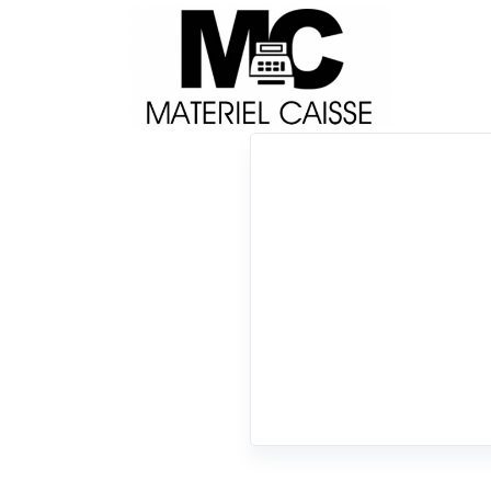
Livraison
Français
Impri
Du matériel de qualité pour équiper votre 
x Android - Ethernet & Bluetooth
x 36 mois (
0 résultats