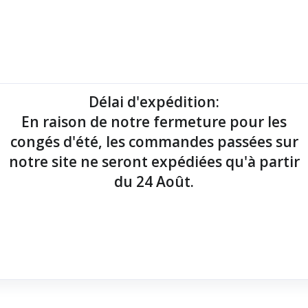
mantes tickets
Imprimantes étiquettes
Lecteurs codes-barres
Délai d'expédition
:
En raison de notre fermeture pour les
point de vente !
congés d'été, les commandes passées sur
notre site ne seront expédiées qu'à partir
du 24 Août.