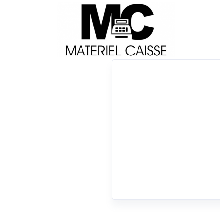
Livraison
Français
Impri
Du matériel de qualité pour équiper votre 
Lecteurs codes-barres
x Crochet ceinture
x Lecteurs codes-barres
0 résultats