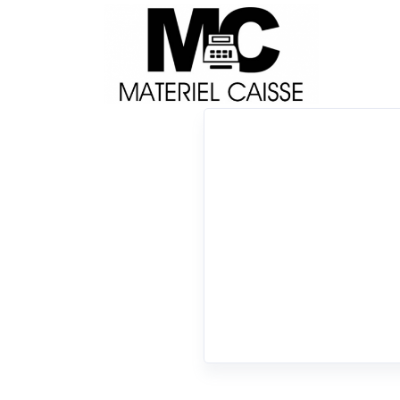
Livraison
Français
Impri
Du matériel de qualité pour équiper votre 
x Crochet ceinture
x 150x140x200
x Dongle
0 résultats