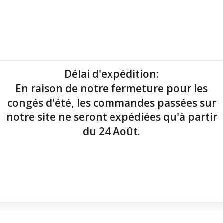
mantes tickets
Imprimantes étiquettes
Lecteurs codes-barres
Délai d'expédition
:
En raison de notre fermeture pour les
point de vente !
congés d'été, les commandes passées sur
notre site ne seront expédiées qu'à partir
du 24 Août.
 radio
x 148x145x195
x 300 mm/sec
x 250 mm/sec