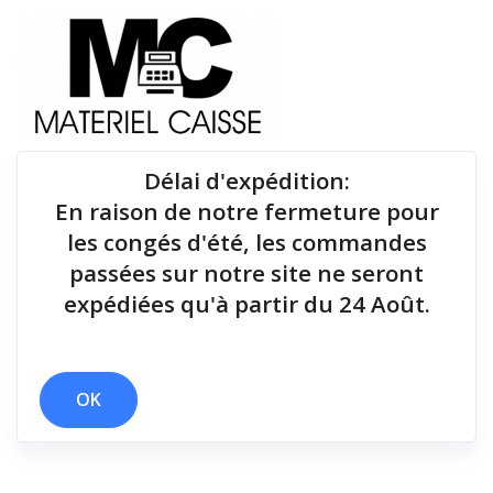
Délai d'expédition
:
En raison de notre fermeture pour
Du matériel de qualité pour équiper votre point de
les congés d'été, les commandes
vente !
passées sur notre site ne seront
expédiées qu'à partir du 24 Août.
Tiroirs-caisse
x Rouleau 57 mm
x Tiroirs-caisse
OK
Filtrer par