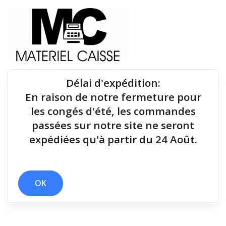
Délai d'expédition
:
En raison de notre fermeture pour
Du matériel de qualité pour équiper votre point de
les congés d'été, les commandes
vente !
passées sur notre site ne seront
expédiées qu'à partir du 24 Août.
Tiroirs-caisse
x Linux
x Tiroirs-caisse
OK
Filtrer par