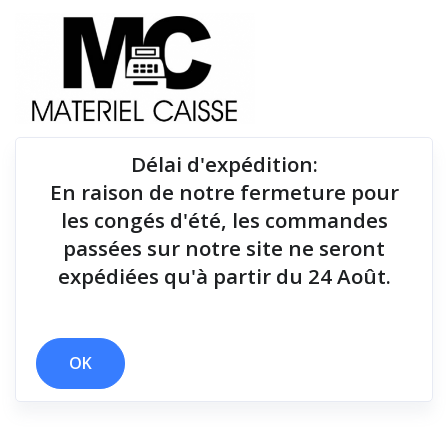
Délai d'expédition
:
En raison de notre fermeture pour
Du matériel de qualité pour équiper votre point de
les congés d'été, les commandes
vente !
passées sur notre site ne seront
expédiées qu'à partir du 24 Août.
Tiroirs-caisse
x Linux
x 200 g
x Tiroirs-caisse
OK
Filtrer par