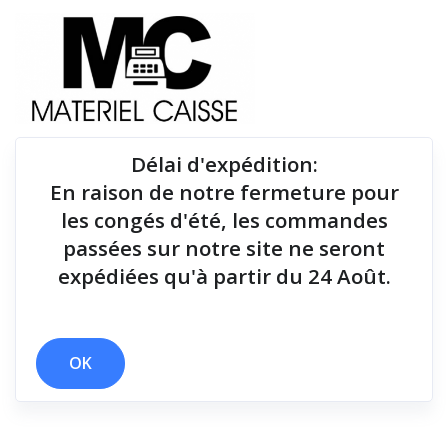
Délai d'expédition
:
En raison de notre fermeture pour
Du matériel de qualité pour équiper votre point de
les congés d'été, les commandes
vente !
passées sur notre site ne seront
expédiées qu'à partir du 24 Août.
Lecteurs codes-barres
x Apple IOS
x Lecteurs codes-barres
OK
Filtrer par