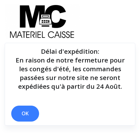
Délai d'expédition
:
En raison de notre fermeture pour
Du matériel de qualité pour équiper votre point de
les congés d'été, les commandes
vente !
passées sur notre site ne seront
expédiées qu'à partir du 24 Août.
Lecteurs codes-barres
x 2 millions de coupes
x Android - Ethernet & Bluetooth
x Lecteurs codes-barres
OK
Filtrer par