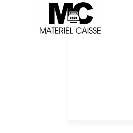
Livraison
Français
Impri
Du matériel de qualité pour équiper votre 
x Drivers et manuel
6 résultats