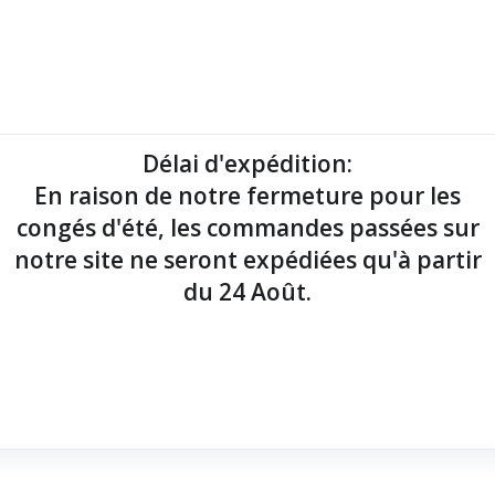
mantes tickets
Imprimantes étiquettes
Lecteurs codes-barres
Délai d'expédition
:
En raison de notre fermeture pour les
point de vente !
congés d'été, les commandes passées sur
notre site ne seront expédiées qu'à partir
du 24 Août.