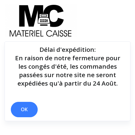
Délai d'expédition
:
En raison de notre fermeture pour
Du matériel de qualité pour équiper votre point de
les congés d'été, les commandes
vente !
passées sur notre site ne seront
expédiées qu'à partir du 24 Août.
x Câble USB
x Windows - USB & Ethernet
x 152x171x210
x 127 mm/sec
OK
Filtrer par
0 résultats