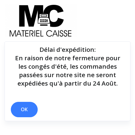
Délai d'expédition
:
En raison de notre fermeture pour
Du matériel de qualité pour équiper votre point de
les congés d'été, les commandes
vente !
passées sur notre site ne seront
expédiées qu'à partir du 24 Août.
Lecteurs codes-barres
x 146x140x199
x Série RS232
x Lecteurs codes-barres
OK
Filtrer par