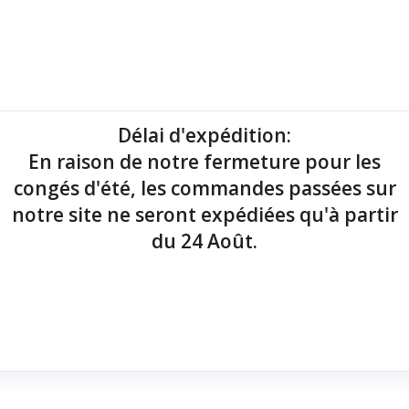
mantes tickets
Imprimantes étiquettes
Lecteurs codes-barres
Délai d'expédition
:
En raison de notre fermeture pour les
point de vente !
congés d'été, les commandes passées sur
notre site ne seront expédiées qu'à partir
du 24 Août.
27 mm