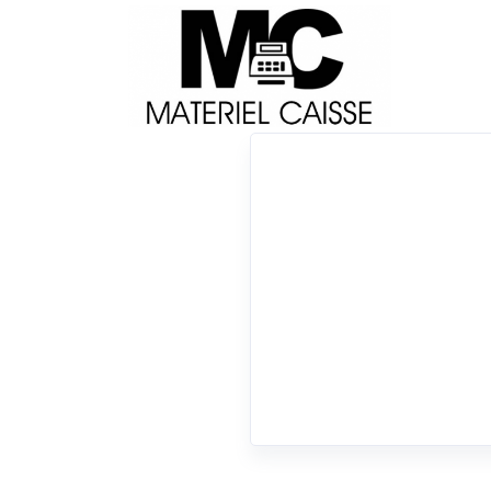
Livraison
Français
Impri
Du matériel de qualité pour équiper votre 
x 146x140x199
x 1,8 millions de coupes
x 1
0 résultats