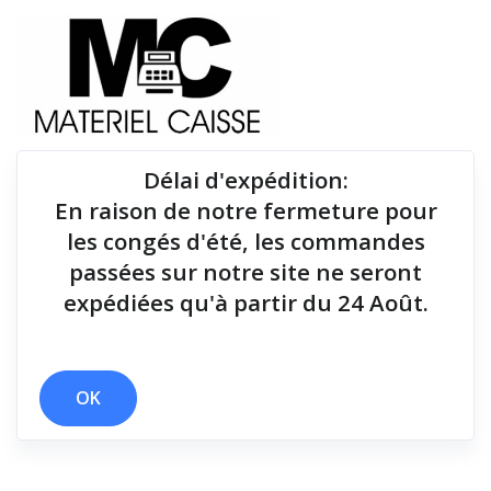
Délai d'expédition
:
En raison de notre fermeture pour
Du matériel de qualité pour équiper votre point de
les congés d'été, les commandes
vente !
passées sur notre site ne seront
expédiées qu'à partir du 24 Août.
x 1,6 kg
x 1,8 millions de coupes
x 127 mm
Filtrer par
OK
0 résultats