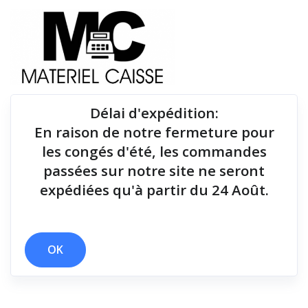
Délai d'expédition
:
En raison de notre fermeture pour
Du matériel de qualité pour équiper votre point de
les congés d'été, les commandes
vente !
passées sur notre site ne seront
expédiées qu'à partir du 24 Août.
Tiroirs-caisse
x ePOS
x 36 mois (hors batterie)
x Tiroirs-caisse
OK
Filtrer par