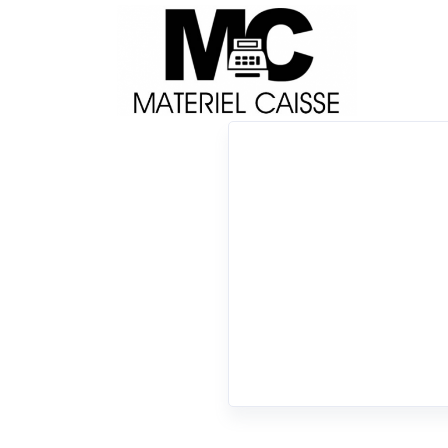
Livraison
Français
Impri
Du matériel de qualité pour équiper votre 
x 108 mm
x 277x242x432
x USB
x 9,1 kg
0 résultats