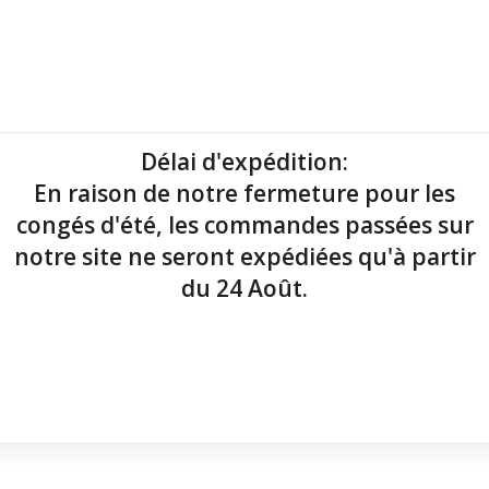
mantes tickets
Imprimantes étiquettes
Lecteurs codes-barres
Délai d'expédition
:
En raison de notre fermeture pour les
point de vente !
congés d'été, les commandes passées sur
notre site ne seront expédiées qu'à partir
du 24 Août.
x Batterie
x 175 g