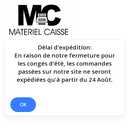
Délai d'expédition
:
En raison de notre fermeture pour
Du matériel de qualité pour équiper votre point de
les congés d'été, les commandes
vente !
passées sur notre site ne seront
expédiées qu'à partir du 24 Août.
Tiroirs-caisse
x 114 cm
x Tiroirs-caisse
OK
Filtrer par