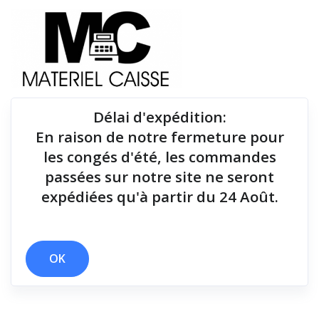
Délai d'expédition
:
En raison de notre fermeture pour
Du matériel de qualité pour équiper votre point de
les congés d'été, les commandes
vente !
passées sur notre site ne seront
expédiées qu'à partir du 24 Août.
x 114 cm
x Crochet ceinture
x 150x140x200
x Dongle radio
x 148x145x195
x 300 mm/sec
x 250 mm/sec
OK
Filtrer par