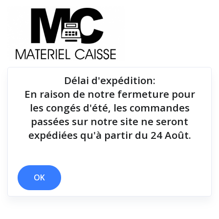
Délai d'expédition
:
En raison de notre fermeture pour
Du matériel de qualité pour équiper votre point de
les congés d'été, les commandes
vente !
passées sur notre site ne seront
expédiées qu'à partir du 24 Août.
Lecteurs codes-barres
x 127 mm
x Lecteurs codes-barres
OK
Filtrer par