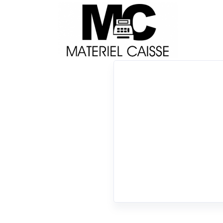
Livraison
Français
Impri
Du matériel de qualité pour équiper votre 
x 203 mm
x 45 cm
x Batterie
0 résultats