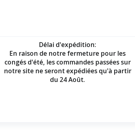
mantes tickets
Imprimantes étiquettes
Lecteurs codes-barres
Délai d'expédition
:
En raison de notre fermeture pour les
point de vente !
congés d'été, les commandes passées sur
notre site ne seront expédiées qu'à partir
du 24 Août.