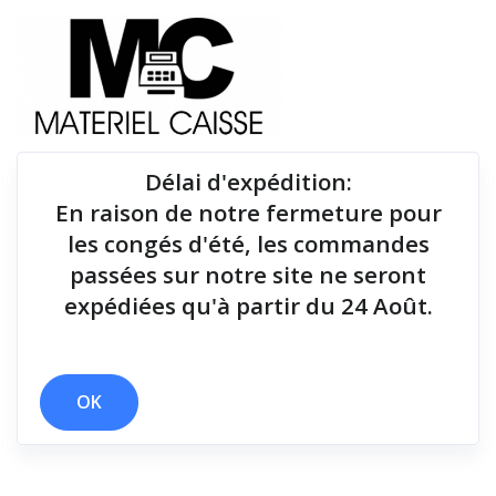
Délai d'expédition
:
En raison de notre fermeture pour
Du matériel de qualité pour équiper votre point de
les congés d'été, les commandes
vente !
passées sur notre site ne seront
expédiées qu'à partir du 24 Août.
Lecteurs codes-barres
x 277x242x432
x Lecteurs codes-barres
OK
Filtrer par