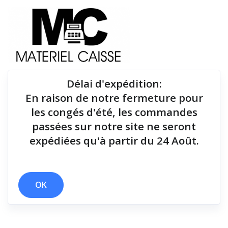
Délai d'expédition
:
En raison de notre fermeture pour
Du matériel de qualité pour équiper votre point de
les congés d'été, les commandes
vente !
passées sur notre site ne seront
expédiées qu'à partir du 24 Août.
x 9,1 kg
x oui
x Dongle radio
x 148x145x195
x 300 mm/sec
x 250 mm/sec
OK
Filtrer par
0 résultats