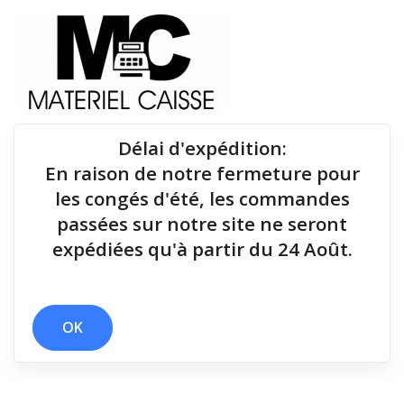
Délai d'expédition
:
En raison de notre fermeture pour
Du matériel de qualité pour équiper votre point de
les congés d'été, les commandes
vente !
passées sur notre site ne seront
expédiées qu'à partir du 24 Août.
x 9,1 kg
x 1,8 millions de coupes
x 127 mm
Filtrer par
OK
0 résultats